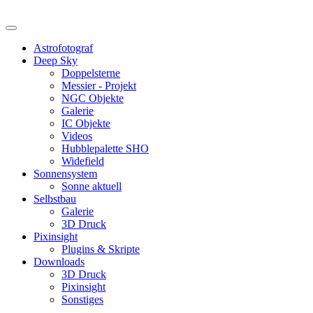
Astrofotograf
Deep Sky
Doppelsterne
Messier - Projekt
NGC Objekte
Galerie
IC Objekte
Videos
Hubblepalette SHO
Widefield
Sonnensystem
Sonne aktuell
Selbstbau
Galerie
3D Druck
Pixinsight
Plugins & Skripte
Downloads
3D Druck
Pixinsight
Sonstiges