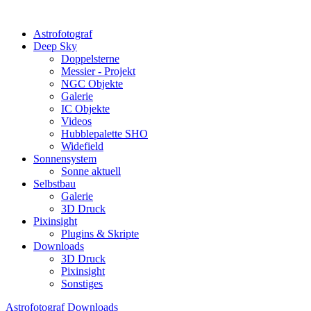
Astrofotograf
Deep Sky
Doppelsterne
Messier - Projekt
NGC Objekte
Galerie
IC Objekte
Videos
Hubblepalette SHO
Widefield
Sonnensystem
Sonne aktuell
Selbstbau
Galerie
3D Druck
Pixinsight
Plugins & Skripte
Downloads
3D Druck
Pixinsight
Sonstiges
Astrofotograf Downloads