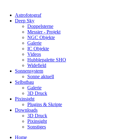
Astrofotograf
Deep Sky
Doppelsterne
Messier - Projekt
NGC Objekte
Galerie
IC Objekte
Videos
Hubblepalette SHO
Widefield
Sonnensystem
Sonne aktuell
Selbstbau
Galerie
3D Druck
Pixinsight
Plugins & Skripte
Downloads
3D Druck
Pixinsight
Sonstiges
Home