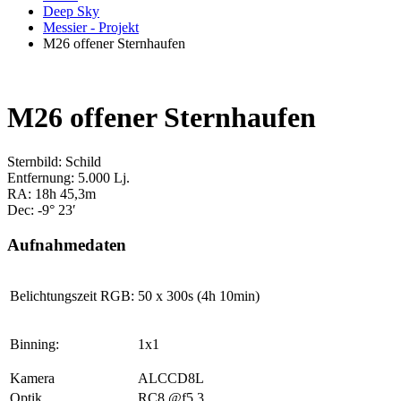
Deep Sky
Messier - Projekt
M26 offener Sternhaufen
M26 offener Sternhaufen
Sternbild: Schild
Entfernung: 5.000 Lj.
RA: 18h 45,3m
Dec: -9° 23′
Aufnahmedaten
Belichtungszeit RGB:
50 x 300s (4h 10min)
Binning:
1x1
Kamera
ALCCD8L
Optik
RC8 @f5,3