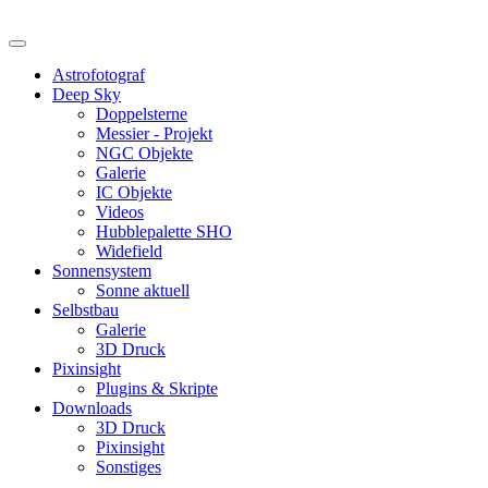
Astrofotograf
Deep Sky
Doppelsterne
Messier - Projekt
NGC Objekte
Galerie
IC Objekte
Videos
Hubblepalette SHO
Widefield
Sonnensystem
Sonne aktuell
Selbstbau
Galerie
3D Druck
Pixinsight
Plugins & Skripte
Downloads
3D Druck
Pixinsight
Sonstiges